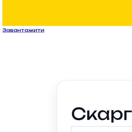
Завантажити
Скар