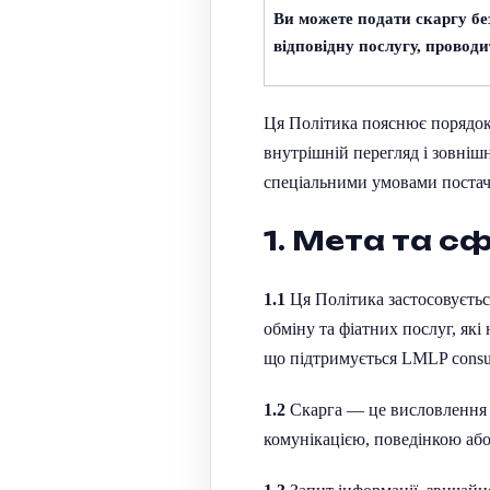
Ви можете подати скаргу б
відповідну послугу, проводи
Ця Політика пояснює порядок п
внутрішній перегляд і зовніш
спеціальними умовами постач
1. Мета та с
1.1
Ця Політика застосовуєть
обміну та фіатних послуг, які
що підтримується
LMLP
consu
1.2
Скарга — це висловлення 
комунікацією, поведінкою або