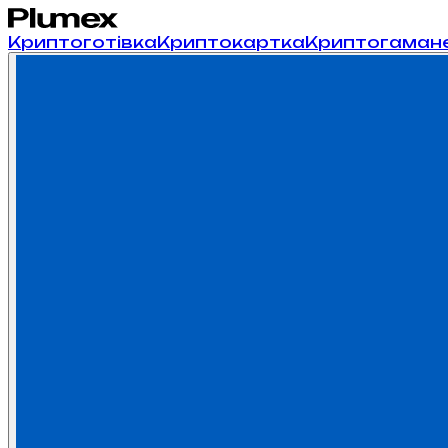
Криптоготівка
Криптокартка
Криптогаман