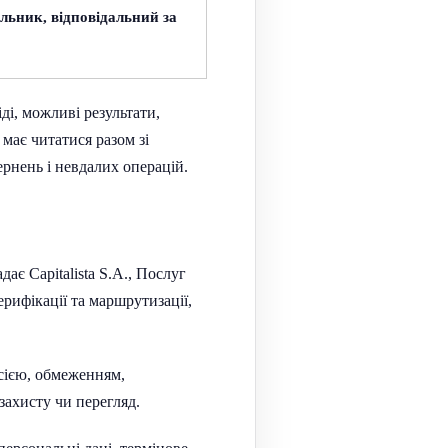
альник, відповідальний за
ді, можливі результати,
має читатися разом зі
рнень і невдалих операцій.
надає
Capitalista
S
.
A
., Послуг
ерифікації та маршрутизації,
сією, обмеженням,
захисту чи перегляд.