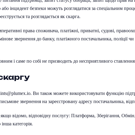
е питання підтримці, запит статусу операції, запит щодо прав на 
 або інцидент безпеки можуть розглядатися за спеціальним про
еєструється та розглядається як скарга.
перативні права споживача, платіжні, приватні, судові, правоохо
мінове звернення до банку, платіжного постачальника, поліції ч
вним і саме по собі не призводить до несприятливого ставлення
 скаргу
ints
@
plumex
.
io
. Ви також можете використовувати функцію підт
 письмове звернення на зареєстровану адресу постачальника, відп
 якщо відомо, відповідну послугу: Платформа, Зберігання, Обмін,
 інша категорія.