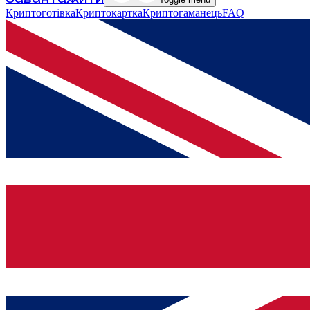
Криптоготівка
Криптокартка
Криптогаманець
FAQ