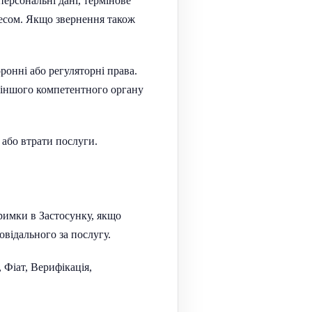
персональні дані, термінове
цесом. Якщо звернення також
ронні або регуляторні права.
и іншого компетентного органу
 або втрати послуги.
римки в Застосунку, якщо
овідального за послугу.
 Фіат, Верифікація,