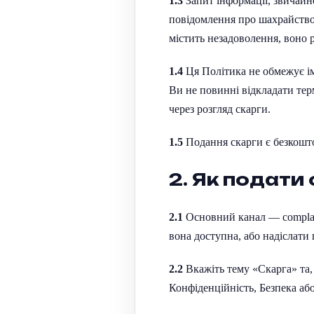
1.3
Запит інформації, звичайн
повідомлення про шахрайство
містить незадоволення, воно р
1.4
Ця Політика не обмежує ім
Ви не повинні відкладати тер
через розгляд скарги.
1.5
Подання скарги є безкошто
2. Як подати
2.1
Основний канал —
compla
вона доступна, або надіслати
2.2
Вкажіть тему «Скарга» та,
Конфіденційність, Безпека або