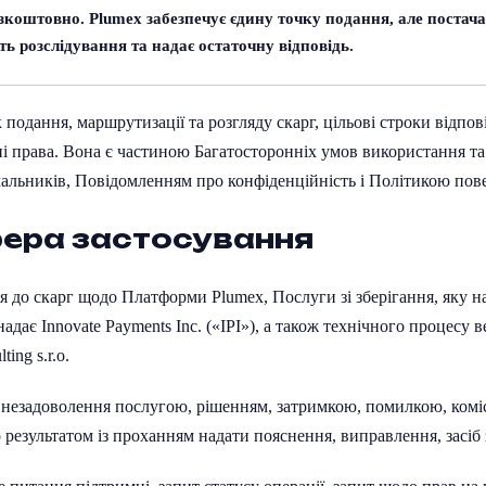
езкоштовно.
Plumex
забезпечує єдину точку подання, але постач
ть розслідування та надає остаточну відповідь.
одання, маршрутизації та розгляду скарг, цільові строки відпові
ні права. Вона є частиною Багатосторонніх умов використання та 
альників, Повідомленням про конфіденційність і Політикою пове
фера застосування
ся до скарг щодо Платформи
Plumex
, Послуги зі зберігання, яку 
 надає
Innovate
Payments
Inc
. («
IPI
»), а також технічного процесу в
lting
s
.
r
.
o
.
незадоволення послугою, рішенням, затримкою, помилкою, комі
 результатом із проханням надати пояснення, виправлення, засіб 