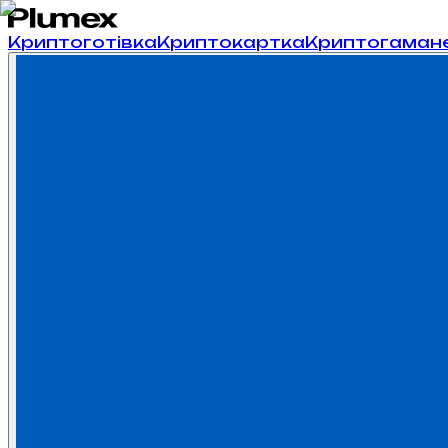
Криптоготівка
Криптокартка
Криптогаман